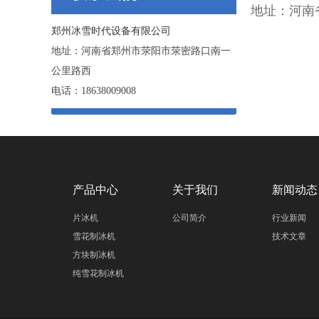
地址：
河南
郑州冰雪时代设备有限公司
地址：河南省郑州市荥阳市荥密路口南一
公里路西
电话：18638009008
产品中心
关于我们
新闻动态
片冰机
公司简介
行业新闻
雪花制冰机
技术文章
方块制冰机
纯雪花制冰机
超市制冰机
火锅店制冰机