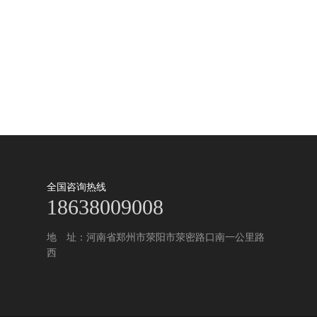
全国咨询热线
18638009008
地 址：河南省郑州市荥阳市荥密路口南一公里路
西