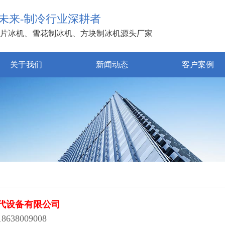
未来-制冷行业深耕者
片冰机、雪花制冰机、方块制冰机源头厂家
关于我们
新闻动态
客户案例
代设备有限公司
38009008